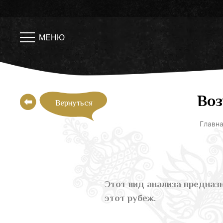
Skip
to
content
МЕНЮ
Воз
Вернуться
Главн
Этот вид анализа предназн
этот рубеж.