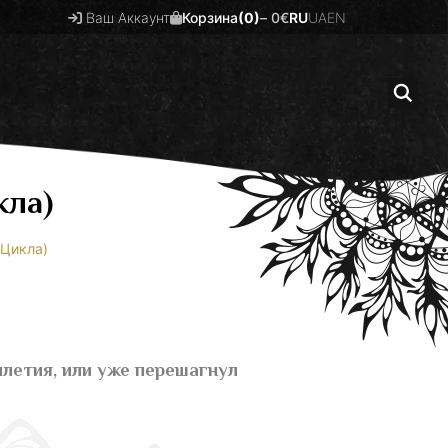
Ваш Аккаунт
Корзина
(0)
–
0
€
RU
UA
EN
кла)
 Цикла)
илетия, или уже перешагнул