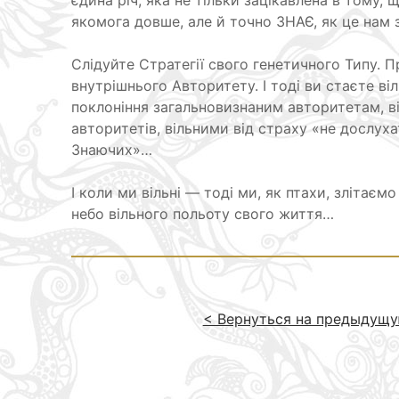
єдина річ, яка не тільки зацікавлена в тому, 
якомога довше, але й точно ЗНАЄ, як це нам 
Слідуйте Стратегії свого генетичного Типу. 
внутрішнього Авторитету. І тоді ви стаєте ві
поклоніння загальновизнаним авторитетам, в
авторитетів, вільними від страху «не дослух
Знаючих»…
І коли ми вільні — тоді ми, як птахи, злітаєм
небо вільного польоту свого життя…
< Вернуться на предыдущу