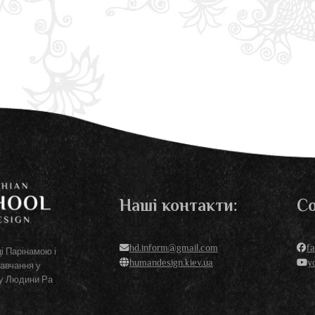
Наші контакти:
Со
hd.inform@gmail.com
f
і Парінамою і
humandesign.kiev.ua
y
навчання у
ну Людини Ра