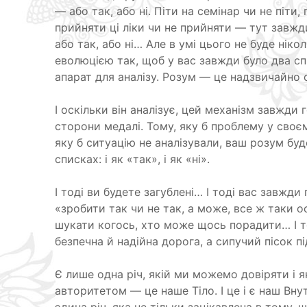
— або так, або ні. Піти на семінар чи не піти, 
прийняти ці ліки чи не прийняти — тут завжд
або так, або ні… Але в умі цього не буде нік
еволюцією так, щоб у вас завжди було два с
апарат для аналізу. Розум — це надзвичайно ск
І оскільки він аналізує, цей механізм завжди
сторони медалі. Тому, яку б проблему у своє
яку б ситуацію не аналізували, ваш розум буд
списках: і як «так», і як «ні».
І тоді ви будете загублені… І тоді вас завжд
«зробити так чи не так, а може, все ж таки ос
шукати когось, хто може щось порадити… І 
безпечна й надійна дорога, а сипучий пісок п
Є лише одна річ, якій ми можемо довіряти і 
авторитетом — це наше Тіло. І це і є наш Вну