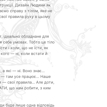
струкції. Дизайн Людини як
ємо справу з тілом, яке не
 свої правила руху в цьому
іт, ідеально обладнане для
 себе умовах. Тобто це тіло
ти і коли, що не їсти, як
 кого — ні, коли встати й
, а які — ні. Воно знає…
ми — там усе працює… Наше
и — свої правила… Але доти,
АТИ, що нам робити, з ким
ди буде лише одна відповідь