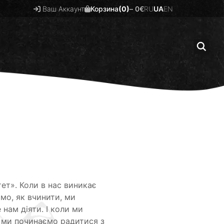
Ваш Аккаунт
Корзина
(0)
–
0
€
RU
UA
EN
тет». Коли в нас виникає
ємо, як вчинити, ми
 нам діяти. І коли ми
и, ми починаємо радитися з