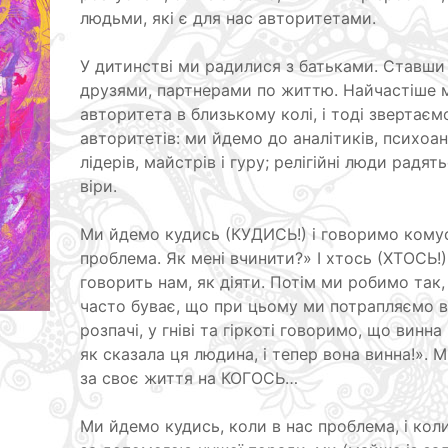
людьми, які є для нас авторитетами.
У дитинстві ми радилися з батьками. Ставш
друзями, партнерами по життю. Найчастіше 
авторитета в близькому колі, і тоді звертає
авторитетів: ми йдемо до аналітиків, психоана
лідерів, майстрів і гуру; релігійні люди радя
віри.
Ми йдемо кудись (КУДИСЬ!) і говоримо комус
проблема. Як мені вчинити?» І хтось (ХТОСЬ!
говорить нам, як діяти. Потім ми робимо так,
часто буває, що при цьому ми потрапляємо в 
розпачі, у гніві та гіркоті говоримо, що винна
як сказала ця людина, і тепер вона винна!». 
за своє життя на КОГОСЬ…
Ми йдемо кудись, коли в нас проблема, і кол