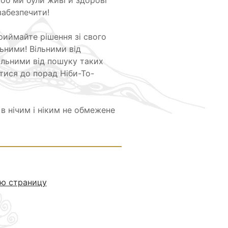
щоб ми були живі й здорові
забезпечити!
Приймайте рішення зі свого
льними! Вільними від
ільними від пошуку таких
атися до порад Ніби-То-
о в нічим і ніким не обмежене
ю страницу