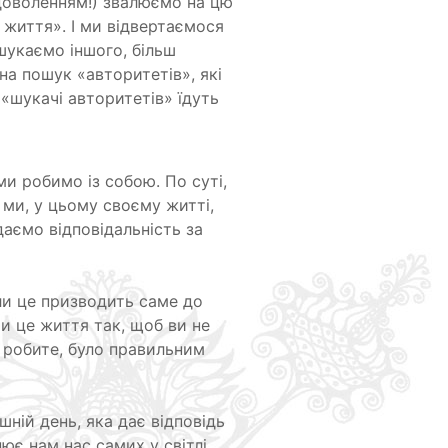
доволенням!) звалюємо на цю
 життя». І ми відвертаємося
 шукаємо іншого, більш
а пошук «авторитетів», які
«шукачі авторитетів» їдуть
и робимо із собою. По суті,
І ми, у цьому своєму житті,
аємо відповідальність за
ли це призводить саме до
ти це життя так, щоб ви не
и робите, було правильним
ній день, яка дає відповідь
ює нам нас самих у світлі