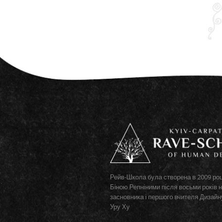
Рейв-Школа була створена в 2009 роц
Біною Репніними після восьми років 
засновника і першого вчителя Дизай
Уру Ху