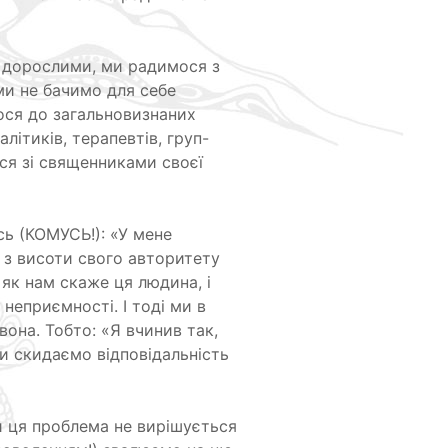
и дорослими, ми радимося з
ми не бачимо для себе
мося до загальновизнаних
літиків, терапевтів, груп-
ться зі священниками своєї
ь (КОМУСЬ!): «У мене
) з висоти свого авторитету
 як нам скаже ця людина, і
неприємності. І тоді ми в
 вона. Тобто: «Я вчинив так,
Ми скидаємо відповідальність
и ця проблема не вирішується