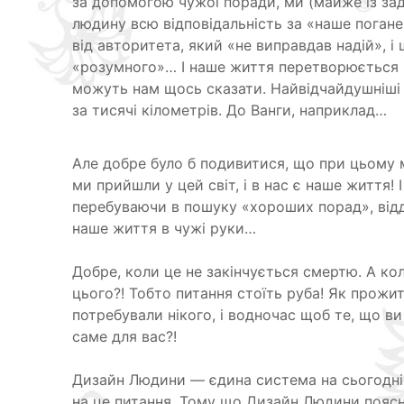
за допомогою чужої поради, ми (майже із за
людину всю відповідальність за «наше погане
від авторитета, який «не виправдав надій», і
«розумного»… І наше життя перетворюється н
можуть нам щось сказати. Найвідчайдушніші 
за тисячі кілометрів. До Ванги, наприклад…
Але добре було б подивитися, що при цьому м
ми прийшли у цей світ, і в нас є наше життя! 
перебуваючи в пошуку «хороших порад», відд
наше життя в чужі руки…
Добре, коли це не закінчується смертю. А ко
цього?! Тобто питання стоїть руба! Як прожи
потребували нікого, і водночас щоб те, що в
саме для вас?!
Дизайн Людини — єдина система на сьогодніш
на це питання. Тому що Дизайн Людини поясн