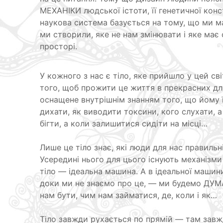
МЕХАНІКИ людської істоти, її генетичної кон
наукова система базується на тому, що ми ма
ми створили, яке не нам змінювати і яке має
просторі.
У кожного з нас є тіло, яке прийшло у цей св
того, щоб прожити це життя в прекрасних для
оснащене внутрішнім знанням того, що йому їс
дихати, як виводити токсини, кого слухати, а
бігти, а коли залишитися сидіти на місці…
Лише це тіло знає, які люди для нас правильні
Усередині нього для цього існують механіз
тіло — ідеальна машина. А в ідеальної машин
доки ми не знаємо про це, — ми будемо ДУМ
нам бути, чим нам займатися, де, коли і як…
Тіло завжди рухається по прямій — там завж