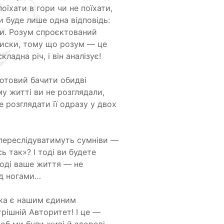
поїхати в гори чи не поїхати,
и буде лише одна відповідь:
оли. Розум спроєктований
писки, тому що розум — це
ладна річ, і він аналізує!
 готовий бачити обидві
му житті ви не розглядали,
е розглядати її одразу у двох
и переслідуватимуть сумніви —
ь так»? І тоді ви будете
тоді ваше життя — не
ід ногами…
яка є нашим єдиним
трішній Авторитет! І це —