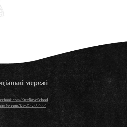
ціальні мережі
acebook.com/KievRaveSchool
outube.com/KievRaveSchool