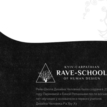
Рейв-Школа Дизайна Человека была создана в 2
году Паринамой и Биной Репниными после восьм
лет обучения у основателя и первого учителя
Дизайна Человека Ра Уру Ху