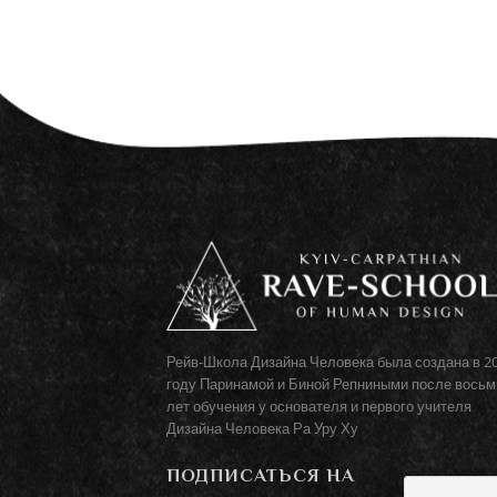
Рейв-Школа Дизайна Человека была создана в 2
году Паринамой и Биной Репниными после восьм
лет обучения у основателя и первого учителя
Дизайна Человека Ра Уру Ху
ПОДПИСАТЬСЯ НА