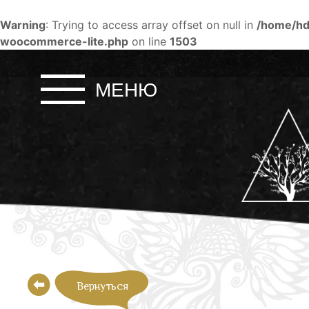
Warning
: Trying to access array offset on null in
/home/hd
woocommerce-lite.php
on line
1503
Skip
to
МЕНЮ
content
Вернуться