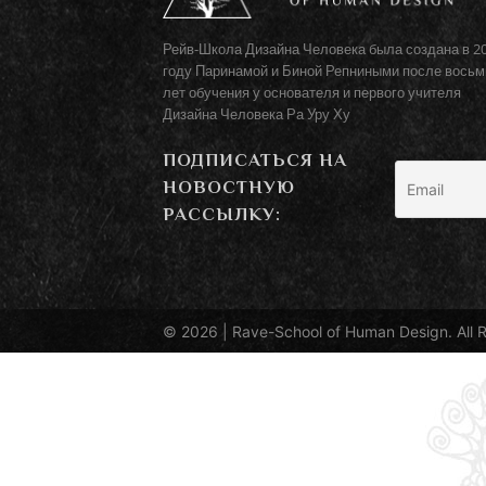
Рейв-Школа Дизайна Человека была создана в 2
году Паринамой и Биной Репниными после восьм
лет обучения у основателя и первого учителя
Дизайна Человека Ра Уру Ху
ПОДПИСАТЬСЯ НА
НОВОСТНУЮ
РАССЫЛКУ:
© 2026 |
Rave-School of Human Design
. All