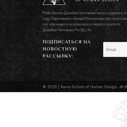
Рейв-Школа Дизайна Человека была создана в 2
году Паринамой и Биной Репниными после восьм
лет обучения у основателя и первого учителя
Дизайна Человека Ра Уру Ху
ПОДПИСАТЬСЯ НА
НОВОСТНУЮ
РАССЫЛКУ:
© 2026 |
Rave-School of Human Design
. All