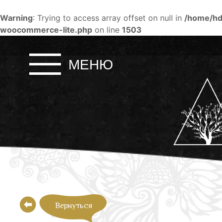
Warning
: Trying to access array offset on null in
/home/hd
woocommerce-lite.php
on line
1503
Skip
to
МЕНЮ
content
Вернуться