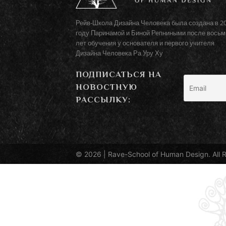
Рейв-Школа Дизайна Человека была создана в 2
году Паринамой и Биной Репниными после восьм
лет обучения у основателя и первого учителя
Дизайна Человека Ра Уру Ху
ПОДПИСАТЬСЯ НА
НОВОСТНУЮ
РАССЫЛКУ:
© 2026 |
Rave-School of Human Design
. All