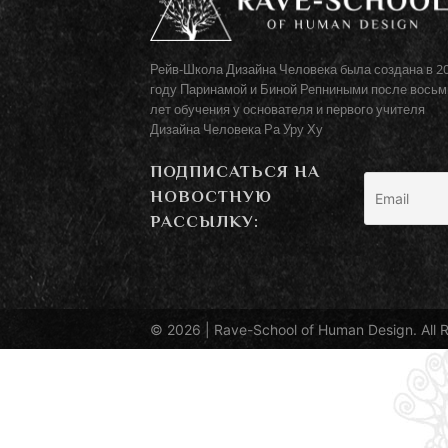
Рейв-Школа Дизайна Человека была создана в 2
году Паринамой и Биной Репниными после восьм
лет обучения у основателя и первого учителя
Дизайна Человека Ра Уру Ху
ПОДПИСАТЬСЯ НА
НОВОСТНУЮ
РАССЫЛКУ:
© 2026 |
Rave-School of Human Design
. All