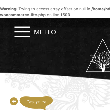
Warning
: Trying to access array offset on null in
/home/hd
woocommerce-lite.php
on line
1503
Skip
to
МЕНЮ
content
Вернуться