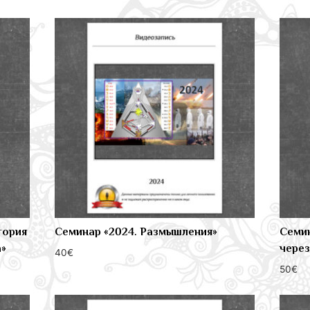
тория
Семинар «2024. Размышления»
Семин
а»
через
40
€
50
€