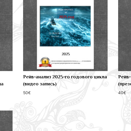
Рейв-анализ 2025-го годового цикла
Рейв-
на
(видео запись)
(през
50
€
40
€