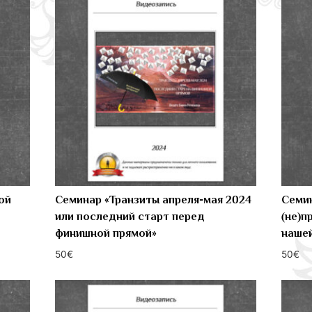
ой
Семинар «Транзиты апреля-мая 2024
Семин
или последний старт перед
(не)п
финишной прямой»
нашей
50
€
50
€