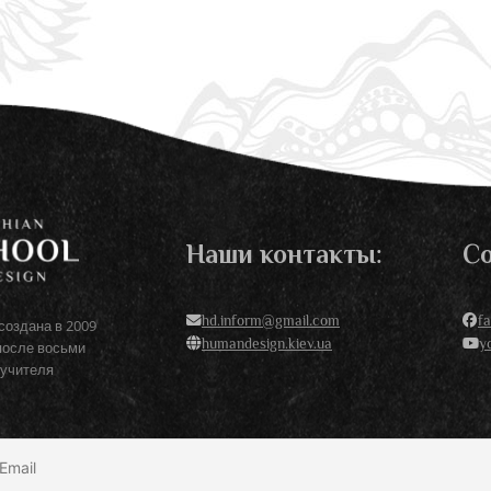
Наши контакты:
Со
hd.inform@gmail.com
f
создана в 2009
humandesign.kiev.ua
y
после восьми
 учителя