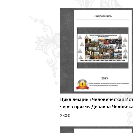
самые
недавние
Цикл лекций «Человеческая Ис
через призму Дизайна Человек
280
€