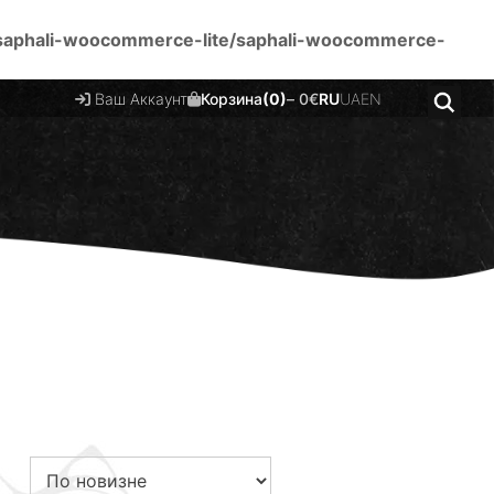
saphali-woocommerce-lite/saphali-woocommerce-
Ваш Аккаунт
Корзина
(0)
–
0
€
RU
UA
EN