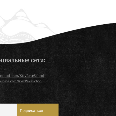
циальные сети:
acebook.com/KievRaveSchool
outube.com/KievRaveSchool