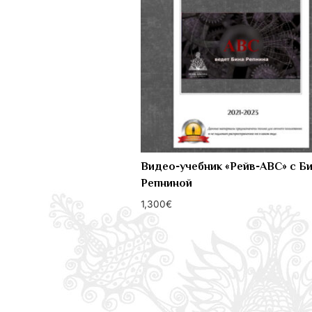
Видео-учебник «Рейв-АВС» с Б
Репниной
1,300
€