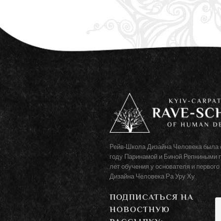
Рейв-Школа Дизайна Человека была 
году Паринамой и Биной Репниными 
лет обучения у основателя и первого
Дизайна Человека Ра Уру Ху
ПОДПИСАТЬСЯ НА
НОВОСТНУЮ