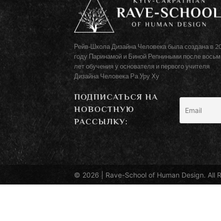
Рейв-Школа Дизайна Человека была создана в 2
году Паринамой и Биной Репниными после восьм
лет обучения у основателя и первого учителя
Дизайна Человека Ра Уру Ху
ПОДПИСАТЬСЯ НА
НОВОСТНУЮ
РАССЫЛКУ:
© 2026 |
Rave-School of Human Design
. All