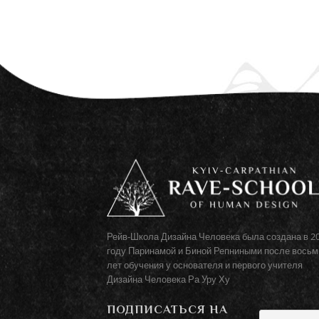
Рейв-Школа Дизайна Человека была создана в 2
году Паринамой и Биной Репниными после восьм
лет обучения у основателя и первого учителя
Дизайна Человека Ра Уру Ху
ПОДПИСАТЬСЯ НА