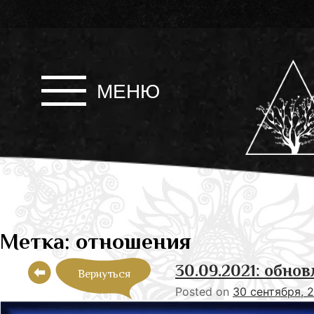
Skip
to
content
МЕНЮ
Метка:
отношения
30.09.2021: обно
Вернуться
Posted on
30 сентября, 