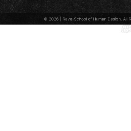
© 2026 |
Rave-School of Human Design
. All