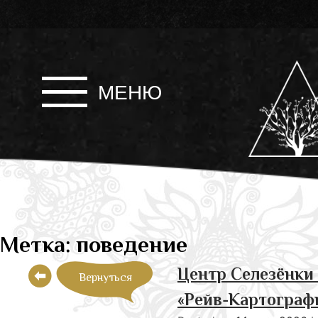
Skip
to
content
МЕНЮ
Метка:
поведение
Центр Селезёнки 
Вернуться
«Рейв-Картографи