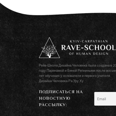
Рейв-Школа Дизайна Человека была создана в 2
году Паринамой и Биной Репниными после восьм
лет обучения у основателя и первого учителя
Дизайна Человека Ра Уру Ху
ПОДПИСАТЬСЯ НА
НОВОСТНУЮ
РАССЫЛКУ: