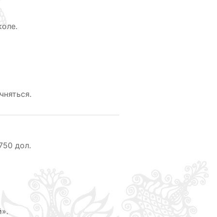
оле.
чняться.
750 дол.
».