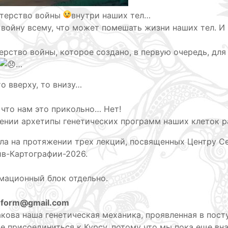
стерство войны
внутри наших тел…
 войну всему, что может помешать жизни наших тел. 
ерство войны, которое создано, в первую очередь, для
…
о вверху, то внизу…
 что нам это прикольно… Нет!
ении архетипы генетических программ наших клеток 
яла на протяжении трех лекций, посвященных Центру С
йв-Картографии-2026.
мационный блок отдельно.
nform@gmail.com
акова наша генетическая механика, проявленная в пост
 присоединиться к Курсу, потому что мы пока еще вна