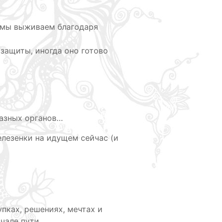
И мы выживаем благодаря
 защиты, иногда оно готово
разных органов…
елезенки на идущем сейчас (и
упках, решениях, мечтах и
чале пути.