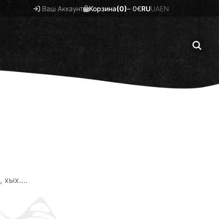
Ваш Аккаунт
Корзина
(0)
–
0
€
RU
UA
EN
, хых….