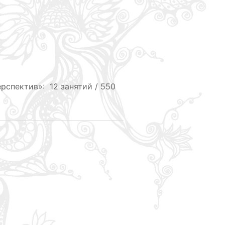
рспектив»: 12 занятий / 550